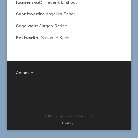
Kassenwart:
Frederik Linthout
Schriftwartin:
Angelika Seher
Segelwart:
Jürgen Radde
Festwartin:
Susanne Kock
Anmelden
© 2023 Segler-Verein-Atlantic e.V.
Scroll Up ↑